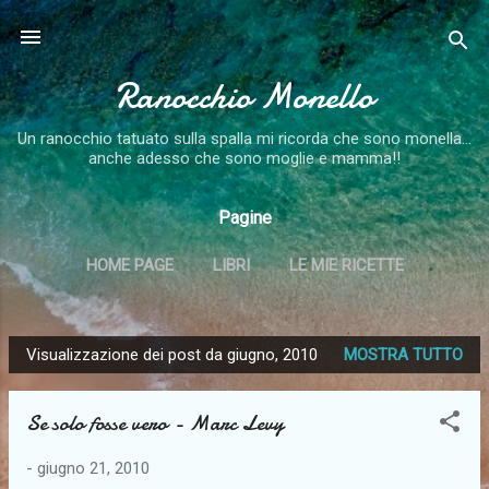
Passa ai contenuti principali
Ranocchio Monello
Un ranocchio tatuato sulla spalla mi ricorda che sono monella...
anche adesso che sono moglie e mamma!!
Pagine
HOME PAGE
LIBRI
LE MIE RICETTE
I MIEI RICAMI
ALTRO…
Visualizzazione dei post da giugno, 2010
MOSTRA TUTTO
I MIEI LAVORI A PUNTO CROCE
P
o
Se solo fosse vero - Marc Levy
s
t
-
giugno 21, 2010