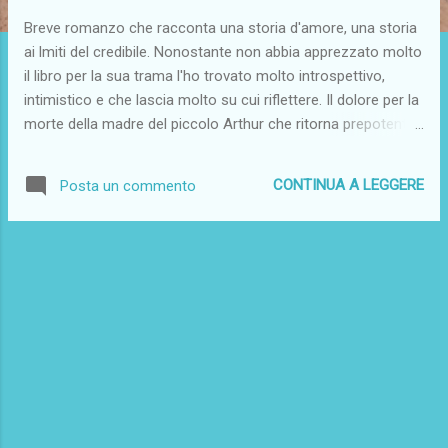
Breve romanzo che racconta una storia d'amore, una storia
ai lmiti del credibile. Nonostante non abbia apprezzato molto
il libro per la sua trama l'ho trovato molto introspettivo,
intimistico e che lascia molto su cui riflettere. Il dolore per la
morte della madre del piccolo Arthur che ritorna prepotente
all'apertura della sua casa, il "rileggere" la vita della madre
con occhi da adulto sono temi importanti, che l'autore
CONTINUA A LEGGERE
Posta un commento
poteva forse esplicare meglio. Così come il tema
dell'eutanasia, solo accennato. Ma forse se avesse trattato
approfonditamente quest'argomento il romanzo non
sarebbe stato "la fiaba d'amore" che invece è.