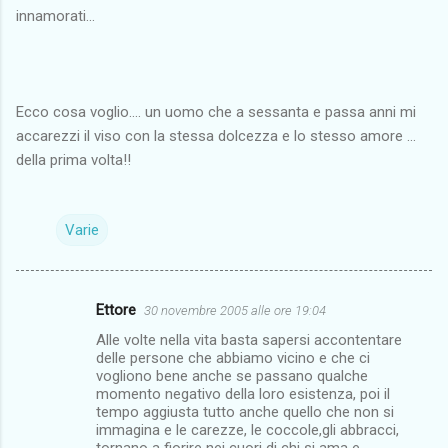
innamorati...
Ecco cosa voglio.... un uomo che a sessanta e passa anni mi
accarezzi il viso con la stessa dolcezza e lo stesso amore ...
della prima volta!!
Varie
Ettore
30 novembre 2005 alle ore 19:04
C
Alle volte nella vita basta sapersi accontentare
o
delle persone che abbiamo vicino e che ci
m
vogliono bene anche se passano qualche
momento negativo della loro esistenza, poi il
m
tempo aggiusta tutto anche quello che non si
immagina e le carezze, le coccole,gli abbracci,
e
tornano a fiorire nei cuori di chi si ama e