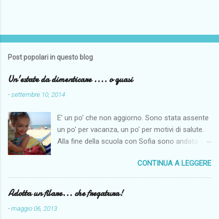
Post popolari in questo blog
Un'estate da dimenticare .... o quasi
-
settembre 10, 2014
E' un po' che non aggiorno. Sono stata assente
un po' per vacanza, un po' per motivi di salute.
Alla fine della scuola con Sofia sono andata a
Napoli per fare un po' di mare. Il maritino aveva
CONTINUA A LEGGERE
di ferie solo le centrali di agosto e così per far
fare un po' di mare alla monella siamo andate al
mare dai miei. Come penso per tutti il tempo
Adotta un filare... che fregatura!
quest'anno non è stato clemente, anche se noi
-
maggio 06, 2013
siamo riuscite lo stesso ad andare al mare