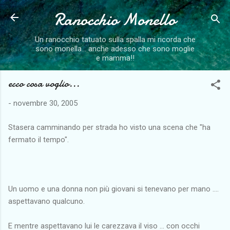
Ranocchio Monello
Passa ai contenuti principali
Un ranocchio tatuato sulla spalla mi ricorda che
sono monella... anche adesso che sono moglie
e mamma!!
ecco cosa voglio...
-
novembre 30, 2005
Stasera camminando per strada ho visto una scena che "ha
fermato il tempo".
Un uomo e una donna non più giovani si tenevano per mano ....
aspettavano qualcuno.
E mentre aspettavano lui le carezzava il viso ... con occhi