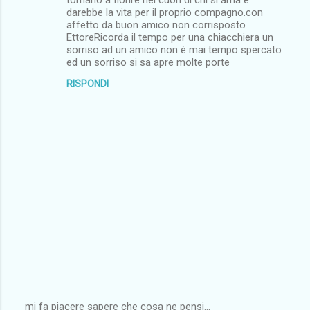
n
darebbe la vita per il proprio compagno.con
affetto da buon amico non corrisposto
t
EttoreRicorda il tempo per una chiacchiera un
i
sorriso ad un amico non è mai tempo spercato
ed un sorriso si sa apre molte porte
RISPONDI
mi fa piacere sapere che cosa ne pensi...