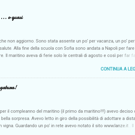
... o quasi
 che non aggiorno. Sono stata assente un po' per vacanza, un po' per
 salute. Alla fine della scuola con Sofia sono andata a Napoli per fare
re. Il maritino aveva di ferie solo le centrali di agosto e così per far f
re alla monella siamo andate al mare dai miei. Come penso per tutti i
CONTINUA A LE
est'anno non è stato clemente, anche se noi siamo riuscite lo stes
 mare spesso e ad abbronzarci almeno un po'. I problemi più seri so
ad agosto. Sono finita due volte al Pronto Soccorso. Fortunatamente n
egatura!
anche se lo spavento è stato tanto. E poi vogliamo aggiungere un
simo mal di denti in pieno agosto con tutti i dentisti chiusi per ferie?
i vacanza e di riposo soprattutto che io ho sfruttato leggendo tanto
per il compleanno del maritino (il primo da maritino!!!) avevo deciso 
o. Credo di non aver mai letto tanto come durante queste vacanze.
a bella sorpresa. Avevo letto in giro della possibilità di adottare a dis
 un altro post racconterò tutte le mie letture. Nono...
in vigna. Guardando un po' in rete avevo notato il sito www.lanze.it . Il
 Castagnole delle Lanze permetteva di adottare un filare nelle vigne