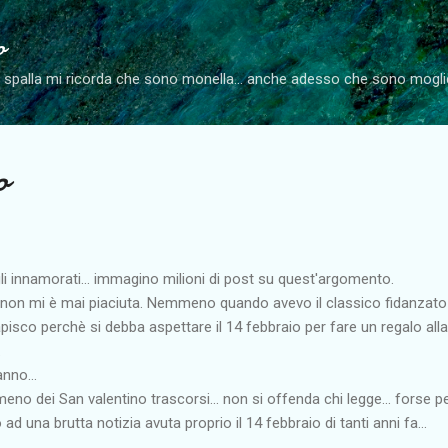
Passa ai contenuti principali
o
a spalla mi ricorda che sono monella... anche adesso che sono mog
o
gli innamorati... immagino milioni di post su quest'argomento.
 non mi è mai piaciuta. Nemmeno quando avevo il classico fidanzato
apisco perchè si debba aspettare il 14 febbraio per fare un regalo alla
.
anno...
no dei San valentino trascorsi... non si offenda chi legge... forse p
 ad una brutta notizia avuta proprio il 14 febbraio di tanti anni fa...