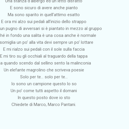
Una stanza d’albergo ed un letto disfatto
E sono sicuro di avere anche pianto
Ma sono sparito in quell’attimo esatto
E ora mi alzo sui pedali all’inizio dello strappo
un pugno di avversari si è piantato in mezzo al gruppo
hé in fondo una salita è una cosa anche è normale
omiglia un po’ alla vita devi sempre un po’ lottare
E mi rialzo sui pedali con il sole sulla faccia
E mi tiro su gli occhiali al traguardo della tappa
a quando scendo dal sellino sento la malinconia
Un elefante magrolino che scriveva poesie
Solo per te… solo per te…
Io sono un campione questo lo so
Un po’ come tutti aspetto il domani
In questo posto dove io sto
Chiedete di Marco, Marco Pantani.