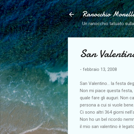
Ranocchio Monell
Un ranocchio tatuato sull
San Valentin
-
febbraio 13, 2008
San Valentino... la festa de
Non mi piace questa festa,
quale fare gli auguri. Non c
persona a cui si vuole bene
Ci sono altri 364 giorni nell'
Non ho un bel ricordo nemme
il mio san valentino è legato