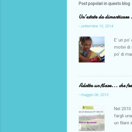
Post popolari in questo blog
Un'estate da dimenticare .
-
settembre 10, 2014
E' un po'
motivi di
po' di ma
po' di ma
tempo qu
andare al
iniziati 
Adotta un filare... che fr
di grave 
-
maggio 06, 2013
dolorosis
Periodo d
Nel 2010 
tantissim
fargli un
Magari in
un filare 
Comune di