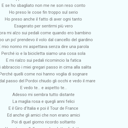
E se ho sbagliato non me ne son reso conto
Ho preso le cose fin troppo sul serio
Ho preso anche il fatto di aver ogni tanto
Esagerato per sentirmi più vero
ora mi alzo sui pedali come quando ero bambino
o un po’ prendevo il volo dal cancello del giardino
E mio nonno mi aspettava senza dire una parola
Perché io e la bicicletta siamo una cosa sola
E mi rialzo sui pedali ricomincio la fatica
 abbraccio i miei gregari passo in cima alla salita
Perché quelli come noi hanno voglia di sognare
 dal passo del Pordoi chiudo gli occhi e vedo il mare
E vedo te… e aspetto te…
Adesso mi sembra tutto distante
La maglia rosa e quegli anni felici
E il Giro d’Italia e poi il Tour de France
Ed anche gli amici che non erano amici
Poi di quel giorno ricordo soltanto