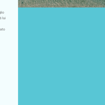
lio
i lui
tato