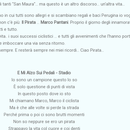
i tanti "San Maura"... ma questo è un altro discorso... un'altra vita...
o in cui tutti sono allegri e si scambiano regali e baci Perugina io vog
non c'è più:
Il Pirata
...
Marco Pantani
. Proprio il giorno degli innamorat
ti e tutto.
a.. i suoi successi ciclistici ... e tutti gli avvenimenti che l'hanno por
e imboccare una via senza ritorno.
empre. E resterà sempre nei miei ricordi... Ciao Pirata...
E Mi Alzo Sui Pedali - Stadio
Io sono un campione questo lo so
È solo questione di punti di vista
In questo posto dove io sto
Mi chiamano Marco, Marco il ciclista
Ma è che alle volte si perde la strada
Perché prima o poi ci sono brutti momenti
Non so neppure se ero un pirata
Strappavo la vita col cuore e coi denti