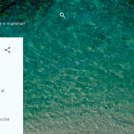
lie e mamma!!
 al
erchè