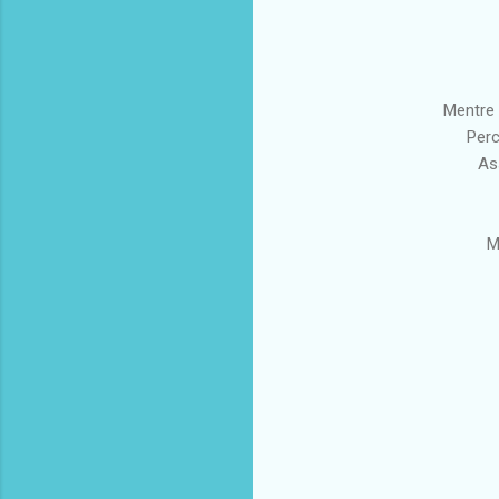
Mentre 
Perc
Ass
M