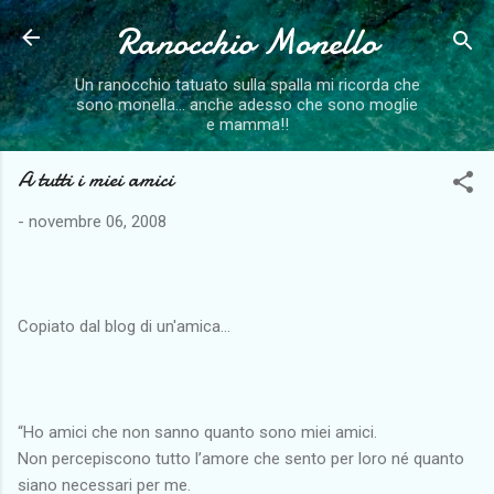
Ranocchio Monello
Passa ai contenuti principali
Un ranocchio tatuato sulla spalla mi ricorda che
sono monella... anche adesso che sono moglie
e mamma!!
A tutti i miei amici
-
novembre 06, 2008
Copiato dal blog di un'amica...
“Ho amici che non sanno quanto sono miei amici.
Non percepiscono tutto l’amore che sento per loro né quanto
siano necessari per me.