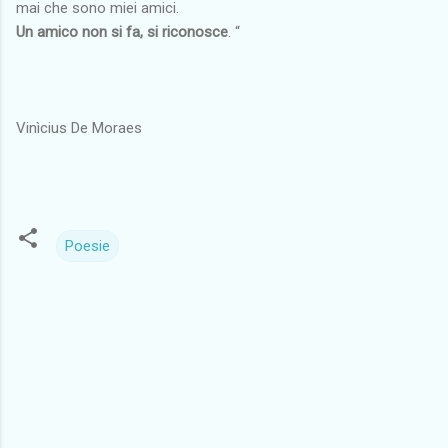
mai che sono miei amici.
Un amico non si fa, si riconosce
. “
Vinìcius De Moraes
Poesie
C
o
m
m
e
n