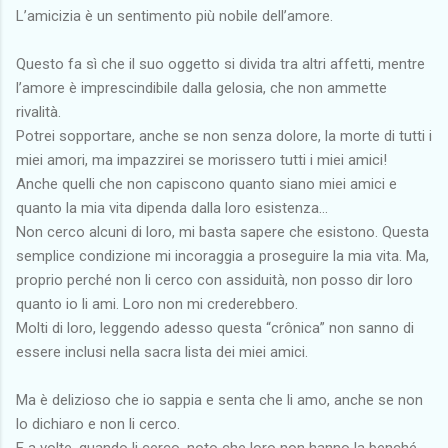
L’amicizia è un sentimento più nobile dell’amore.
Questo fa sì che il suo oggetto si divida tra altri affetti, mentre
l’amore è imprescindibile dalla gelosia, che non ammette
rivalità.
Potrei sopportare, anche se non senza dolore, la morte di tutti i
miei amori, ma impazzirei se morissero tutti i miei amici!
Anche quelli che non capiscono quanto siano miei amici e
quanto la mia vita dipenda dalla loro esistenza…
Non cerco alcuni di loro, mi basta sapere che esistono. Questa
semplice condizione mi incoraggia a proseguire la mia vita. Ma,
proprio perché non li cerco con assiduità, non posso dir loro
quanto io li ami. Loro non mi crederebbero.
Molti di loro, leggendo adesso questa “crônica” non sanno di
essere inclusi nella sacra lista dei miei amici.
Ma è delizioso che io sappia e senta che li amo, anche se non
lo dichiaro e non li cerco.
E a volte, quando li cerco, noto che loro non hanno la benché