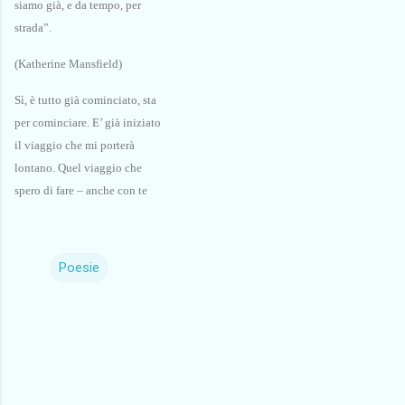
siamo già, e da tempo, per
strada”.
(Katherine Mansfield)
Sì, è tutto già cominciato, sta
per cominciare. E’ già iniziato
il viaggio che mi porterà
lontano. Quel viaggio che
spero di fare – anche con te
Poesie
C
o
m
m