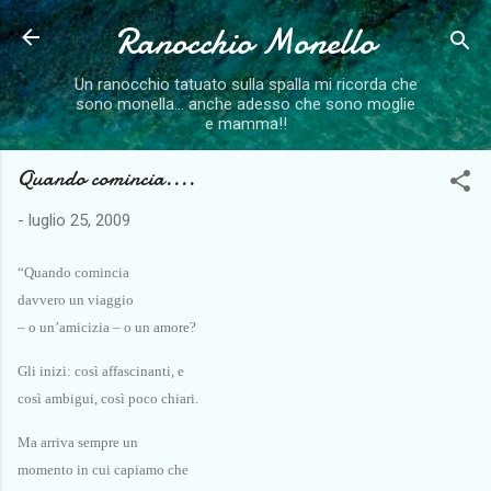
Ranocchio Monello
Passa ai contenuti principali
Un ranocchio tatuato sulla spalla mi ricorda che
sono monella... anche adesso che sono moglie
e mamma!!
Quando comincia....
-
luglio 25, 2009
“Quando comincia
davvero un viaggio
– o un’amicizia – o un amore?
Gli inizi: così affascinanti, e
così ambigui, così poco chiari.
Ma arriva sempre un
momento in cui capiamo che