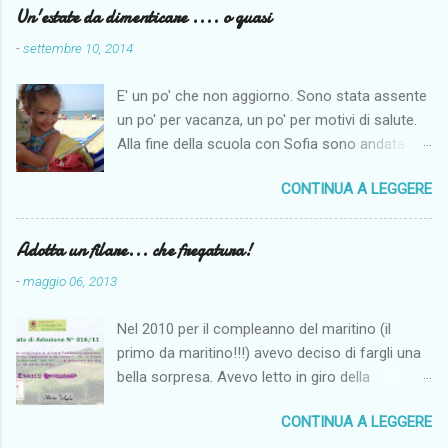
Un'estate da dimenticare .... o quasi
-
settembre 10, 2014
E' un po' che non aggiorno. Sono stata assente
un po' per vacanza, un po' per motivi di salute.
Alla fine della scuola con Sofia sono andata a
Napoli per fare un po' di mare. Il maritino aveva
CONTINUA A LEGGERE
di ferie solo le centrali di agosto e così per far
fare un po' di mare alla monella siamo andate al
mare dai miei. Come penso per tutti il tempo
Adotta un filare... che fregatura!
quest'anno non è stato clemente, anche se noi
-
maggio 06, 2013
siamo riuscite lo stesso ad andare al mare
spesso e ad abbronzarci almeno un po'. I
Nel 2010 per il compleanno del maritino (il
problemi più seri sono iniziati ad agosto. Sono
primo da maritino!!!) avevo deciso di fargli una
finita due volte al Pronto Soccorso.
bella sorpresa. Avevo letto in giro della
Fortunatamente nulla di grave anche se lo
possibilità di adottare a distanza un filare in
spavento è stato tanto. E poi vogliamo
CONTINUA A LEGGERE
vigna. Guardando un po' in rete avevo notato il
aggiungere un dolorosissimo mal di denti in