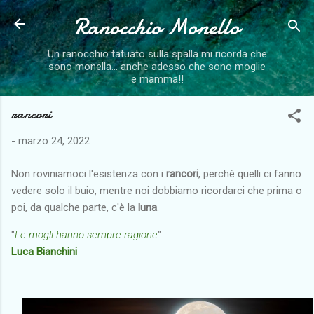
Ranocchio Monello
Passa ai contenuti principali
Un ranocchio tatuato sulla spalla mi ricorda che
sono monella... anche adesso che sono moglie
e mamma!!
rancori
-
marzo 24, 2022
Non roviniamoci l'esistenza con i
rancori
, perchè quelli ci fanno
vedere solo il buio, mentre noi dobbiamo ricordarci che prima o
poi, da qualche parte, c'è la
luna
.
"
Le mogli hanno sempre ragione
"
Luca Bianchini