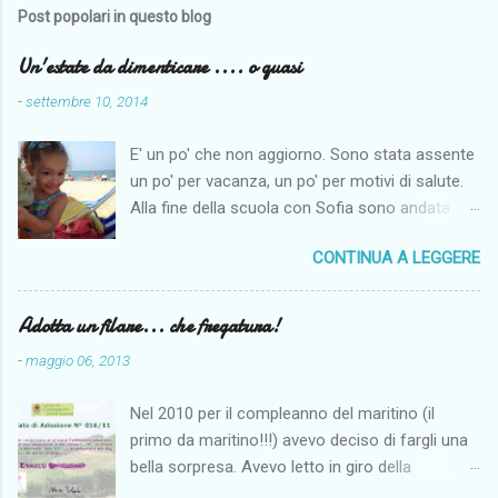
Post popolari in questo blog
Un'estate da dimenticare .... o quasi
-
settembre 10, 2014
E' un po' che non aggiorno. Sono stata assente
un po' per vacanza, un po' per motivi di salute.
Alla fine della scuola con Sofia sono andata a
Napoli per fare un po' di mare. Il maritino aveva
CONTINUA A LEGGERE
di ferie solo le centrali di agosto e così per far
fare un po' di mare alla monella siamo andate al
mare dai miei. Come penso per tutti il tempo
Adotta un filare... che fregatura!
quest'anno non è stato clemente, anche se noi
-
maggio 06, 2013
siamo riuscite lo stesso ad andare al mare
spesso e ad abbronzarci almeno un po'. I
Nel 2010 per il compleanno del maritino (il
problemi più seri sono iniziati ad agosto. Sono
primo da maritino!!!) avevo deciso di fargli una
finita due volte al Pronto Soccorso.
bella sorpresa. Avevo letto in giro della
Fortunatamente nulla di grave anche se lo
possibilità di adottare a distanza un filare in