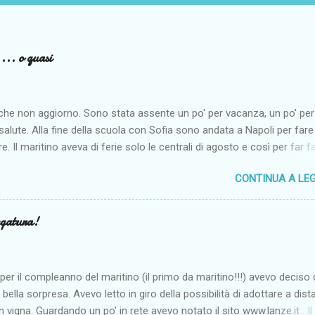
... o quasi
 che non aggiorno. Sono stata assente un po' per vacanza, un po' per
 salute. Alla fine della scuola con Sofia sono andata a Napoli per fare
re. Il maritino aveva di ferie solo le centrali di agosto e così per far f
re alla monella siamo andate al mare dai miei. Come penso per tutti i
CONTINUA A LE
est'anno non è stato clemente, anche se noi siamo riuscite lo stes
 mare spesso e ad abbronzarci almeno un po'. I problemi più seri so
ad agosto. Sono finita due volte al Pronto Soccorso. Fortunatamente n
egatura!
anche se lo spavento è stato tanto. E poi vogliamo aggiungere un
simo mal di denti in pieno agosto con tutti i dentisti chiusi per ferie?
i vacanza e di riposo soprattutto che io ho sfruttato leggendo tanto
per il compleanno del maritino (il primo da maritino!!!) avevo deciso 
o. Credo di non aver mai letto tanto come durante queste vacanze.
a bella sorpresa. Avevo letto in giro della possibilità di adottare a dis
 un altro post racconterò tutte le mie letture. Nono...
in vigna. Guardando un po' in rete avevo notato il sito www.lanze.it . Il