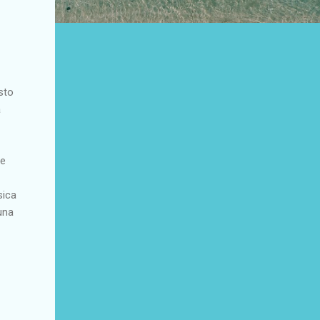
sto
a
he
sica
una