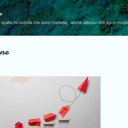
Passa ai contenuti principali
o
a spalla mi ricorda che sono monella... anche adesso che sono mog
ne