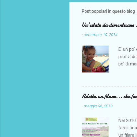
Post popolari in questo blog
Un'estate da dimenticare .
-
settembre 10, 2014
E' un po'
motivi di
po' di ma
po' di ma
tempo qu
andare al
iniziati 
Adotta un filare... che fr
di grave 
-
maggio 06, 2013
dolorosis
Periodo d
Nel 2010 
tantissim
fargli un
Magari in
un filare 