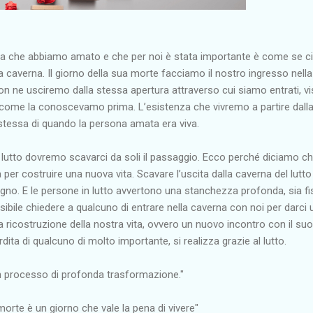
 che abbiamo amato e che per noi è stata importante è come se ci
a caverna. Il giorno della sua morte facciamo il nostro ingresso nella
n ne usciremo dalla stessa apertura attraverso cui siamo entrati, vi
a come la conoscevamo prima. L’esistenza che vivremo a partire dall
 stessa di quando la persona amata era viva.
l lutto dovremo scavarci da soli il passaggio. Ecco perché diciamo c
per costruire una nuova vita. Scavare l’uscita dalla caverna del lutto
egno. E le persone in lutto avvertono una stanchezza profonda, sia fi
sibile chiedere a qualcuno di entrare nella caverna con noi per darci 
a ricostruzione della nostra vita, ovvero un nuovo incontro con il suo
erdita di qualcuno di molto importante, si realizza grazie al lutto.
un processo di profonda trasformazione."
orte è un giorno che vale la pena di vivere"