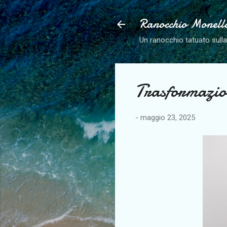
Ranocchio Monell
Un ranocchio tatuato sull
Trasformazio
-
maggio 23, 2025