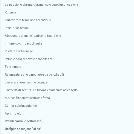
La passione sia energia, mai solo una giustificazione
Rubarsi
Guardare la tv ma non accenderla
Invidiar sè stessi
Abbassare di molto i toni della tradizione
Imitare solo in caso di nulla
Pilotare l’indiscusso
Porre le basi per avere altre altezze
Fare il mare
Rammentare che parodiare è da parodiabili
Elevarsi alle ennesime potenze
Smetterla di sentirsi un Dio ma cominciare ad esserlo
Mai confondere velocità con fretta
Cantar solo incantando
Aprimi cielo
Prendi paura (e portala via)
Un figlio nasce, non “si ha”