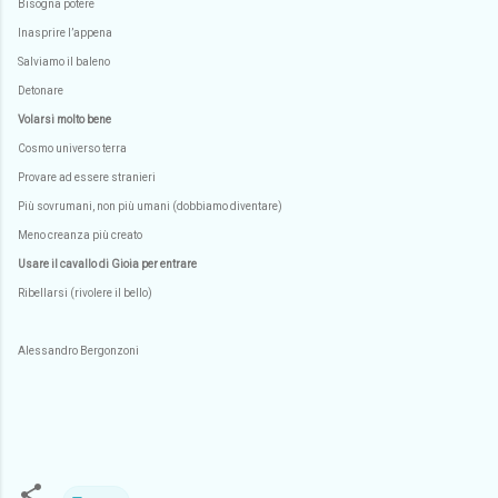
Bisogna potere
Inasprire l’appena
Salviamo il baleno
Detonare
Volarsi molto bene
Cosmo universo terra
Provare ad essere stranieri
Più sovrumani, non più umani (dobbiamo diventare)
Meno creanza più creato
Usare il cavallo di Gioia per entrare
Ribellarsi (rivolere il bello)
Alessandro Bergonzoni