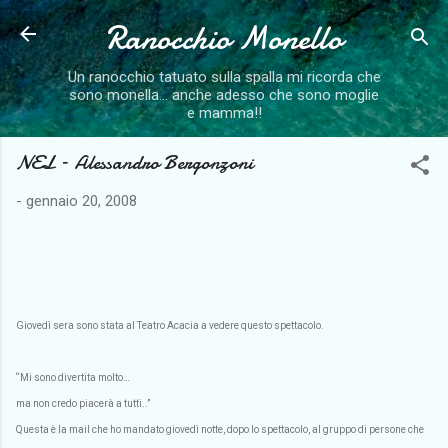
Ranocchio Monello
Passa ai contenuti principali
Un ranocchio tatuato sulla spalla mi ricorda che
sono monella... anche adesso che sono moglie
e mamma!!
NEL – Alessandro Bergonzoni
-
gennaio 20, 2008
Giovedì sera sono stata al Teatro Acacia a vedere questo spettacolo.
“Mi sono divertita molto…
ma non credo piacerà a tutti..”
Questa è la mail che ho mandato giovedì notte, dopo lo spettacolo, al gruppo di persone che