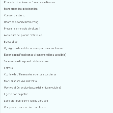
Prima del cittadino e dell’uomo viene l’essere
Meno orgogliosi più rigogliosi
Conosci tre stesso
Usare solo bombe boomerang
Prevenire le metastasi culturali
Avere cura del proprio metafisico
Basta sfide
Ogni giorno fare detestamento per non accontentarsi
Esser "capaci” (nel senso di contenere il più possibile)
Sapere cosa dire quando si deve tacere
Entrarsi
Cogliere la differenza tra scienza e coscienza
Morti si nasce vivi si diventa
Uscire dal Curassico (epoca dell’unica medicina)
Il genio non ha patrie
Lasciare l’ironia a chi non ha altre doti
Complesso non vuol dire complicato