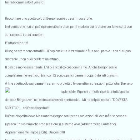
ha l’abbonamento il venerdì.
Raccontare uno spettacolo di Bergonzoni è quasi impossibile.
Nel senso che non si può ripetere ciò che dice, per il modo in cui lo dice e per la velocità con
cui racconta i suoi pensieri.
E’ straordinario!
Bisogna stare concentrati!!!!! Il copione è un interminabile flusso di parole… non ci si può
distrarre… non puoi perdere un attimo….
Il palco è molto essenziale. E’ il bianco il colore dominante. Anche Bergonzoni è
completamente vestito di bianco!
Ci sono sparsi pannelli coperti da teli bianchi.
A fine spettacolo sui pannelli saranno proiettati le sue ultime creazioni pittoriche.
Davvero
splendide.
Ripeto è difficile riportare tutto quello
detto da Bergonzoni nelle circa due ore di spettacolo…. Mi ha colpito molto il “DOVE STA
SCRITTO?” … nell’enciclopedia!!!
Un’enciclopedia dove Alessandro Bergonzoni per associazioni di idee infinite pesca e
ripesca un sistema che crea reazioni: il sistema
AFAI
(Abbinamenti Fantastici
Apparentemente Impossibili).
Un genio!!!!