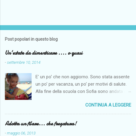
Post popolari in questo blog
Un'estate da dimenticare .... o quasi
-
settembre 10, 2014
E' un po' che non aggiorno. Sono stata assente
un po' per vacanza, un po' per motivi di salute.
Alla fine della scuola con Sofia sono andata a
Napoli per fare un po' di mare. Il maritino aveva
CONTINUA A LEGGERE
di ferie solo le centrali di agosto e così per far
fare un po' di mare alla monella siamo andate al
mare dai miei. Come penso per tutti il tempo
Adotta un filare... che fregatura!
quest'anno non è stato clemente, anche se noi
-
maggio 06, 2013
siamo riuscite lo stesso ad andare al mare