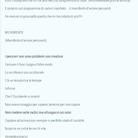
Ecco l’autografo che mi ha lasciato sul programma di sala. (Andreaaaaaa grazie ancora)
E proprio sul programma di sala è riportato … il manifesto d’anime pensanti.
Ho messo in grassetto quello che mi ha colpito di più!!!!
MOVIMENTE
(Manifesto d’anime pensanti)
I pensieri non sono problemi son creature
Cercare il fuori luogo e l’oltre modo
Lo scrittore è uno scritturato
C’è un tempio tra le tempie
Infinire
Che l’Occidente si orienti
Non avere coraggio per sapere, tenerne per non capire
Non credere nelle radici ma allungarsi coi rami
Captare allucinazioni sempre in perfetto stato di lucidità
Scoprire se sulla terra c’è vita
Immedesimarsi