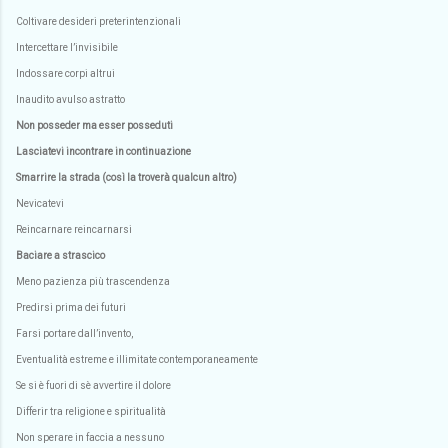
Coltivare desideri preterintenzionali
Intercettare l’invisibile
Indossare corpi altrui
Inaudito avulso astratto
Non posseder ma esser posseduti
Lasciatevi incontrare in continuazione
Smarrire la strada (così la troverà qualcun altro)
Nevicatevi
Reincarnare reincarnarsi
Baciare a strascico
Meno pazienza più trascendenza
Predirsi prima dei futuri
Farsi portare dall’invento,
Eventualità estreme e illimitate contemporaneamente
Se si è fuori di sè avvertire il dolore
Differir tra religione e spiritualità
Non sperare in faccia a nessuno