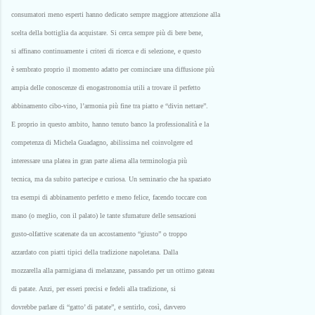
consumatori meno esperti hanno dedicato sempre maggiore attenzione alla
scelta della bottiglia da acquistare. Si cerca sempre più di bere bene,
si affinano continuamente i criteri di ricerca e di selezione, e questo
è sembrato proprio il momento adatto per cominciare una diffusione più
ampia delle conoscenze di enogastronomia utili a trovare il perfetto
abbinamento cibo-vino, l’armonia più fine tra piatto e “divin nettare”.
E proprio in questo ambito, hanno tenuto banco la professionalità e la
competenza di Michela Guadagno, abilissima nel coinvolgere ed
interessare una platea in gran parte aliena alla terminologia più
tecnica, ma da subito partecipe e curiosa. Un seminario che ha spaziato
tra esempi di abbinamento perfetto e meno felice, facendo toccare con
mano (o meglio, con il palato) le tante sfumature delle sensazioni
gusto-olfattive scatenate da un accostamento “giusto” o troppo
azzardato con piatti tipici della tradizione napoletana. Dalla
mozzarella alla parmigiana di melanzane, passando per un ottimo gateau
di patate. Anzi, per esseri precisi e fedeli alla tradizione, si
dovrebbe parlare di “gatto’ di patate”, e sentirlo, così, davvero