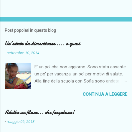
Post popolari in questo blog
Un'estate da dimenticare .... o quasi
-
settembre 10, 2014
E' un po' che non aggiorno. Sono stata assente
un po' per vacanza, un po' per motivi di salute.
Alla fine della scuola con Sofia sono andata a
Napoli per fare un po' di mare. Il maritino aveva
CONTINUA A LEGGERE
di ferie solo le centrali di agosto e così per far
fare un po' di mare alla monella siamo andate al
mare dai miei. Come penso per tutti il tempo
Adotta un filare... che fregatura!
quest'anno non è stato clemente, anche se noi
-
maggio 06, 2013
siamo riuscite lo stesso ad andare al mare
spesso e ad abbronzarci almeno un po'. I