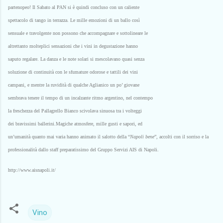
partenopeo! Il Sabato al PAN si è quindi concluso con un caliente
spettacolo di tango in terrazza. Le mille emozioni di un ballo così
sensuale e travolgente non possono che accompagnare e sottolineare le
altrettanto molteplici sensazioni che i vini in degustazione hanno
saputo regalare. La danza e le note solari si mescolavano quasi senza
soluzione di continuità con le sfumature odorose e tattili dei vini
campani, e mentre la ruvidità di qualche Aglianico un po’ giovane
sembrava tenere il tempo di un incalzante ritmo argentino, nel contempo
la freschezza del Pallagrello Bianco scivolava sinuosa tra i volteggi
dei bravissimi ballerini.Magiche atmosfere, mille gusti e sapori, ed
un’umanità quanto mai varia hanno animato il salotto della “
Napoli bene
”, accolti con il sorriso e la
professionalità dallo staff preparatissimo del Gruppo Servizi AIS di Napoli.
http://www.aisnapoli.it/
Vino