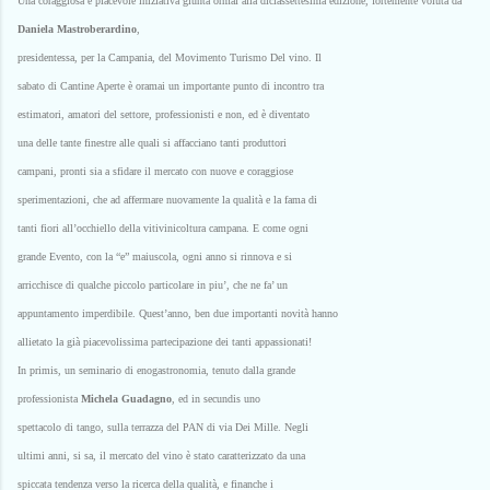
Una coraggiosa e piacevole iniziativa giunta ormai alla diciassettesima edizione, fortemente voluta da
Daniela Mastroberardino
,
presidentessa, per la Campania, del Movimento Turismo Del vino. Il
sabato di Cantine Aperte è oramai un importante punto di incontro tra
estimatori, amatori del settore, professionisti e non, ed è diventato
una delle tante finestre alle quali si affacciano tanti produttori
campani, pronti sia a sfidare il mercato con nuove e coraggiose
sperimentazioni, che ad affermare nuovamente la qualità e la fama di
tanti fiori all’occhiello della vitivinicoltura campana. E come ogni
grande Evento, con la “e” maiuscola, ogni anno si rinnova e si
arricchisce di qualche piccolo particolare in piu’, che ne fa’ un
appuntamento imperdibile. Quest’anno, ben due importanti novità hanno
allietato la già piacevolissima partecipazione dei tanti appassionati!
In primis, un seminario di enogastronomia, tenuto dalla grande
professionista
Michela Guadagno
, ed in secundis uno
spettacolo di tango, sulla terrazza del PAN di via Dei Mille. Negli
ultimi anni, si sa, il mercato del vino è stato caratterizzato da una
spiccata tendenza verso la ricerca della qualità, e finanche i