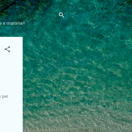
lie e mamma!!
e per