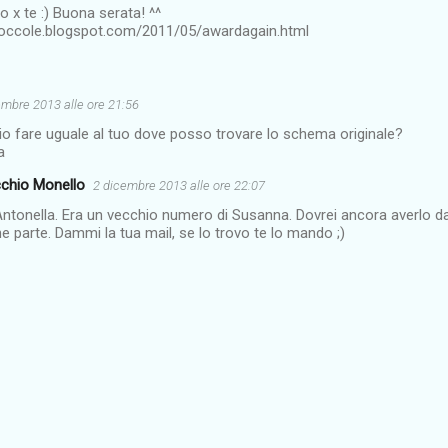
o x te :) Buona serata! ^^
coccole.blogspot.com/2011/05/awardagain.html
embre 2013 alle ore 21:56
lio fare uguale al tuo dove posso trovare lo schema originale?
a
chio Monello
2 dicembre 2013 alle ore 22:07
ntonella. Era un vecchio numero di Susanna. Dovrei ancora averlo d
e parte. Dammi la tua mail, se lo trovo te lo mando ;)