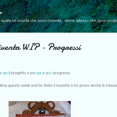
Passa ai contenuti principali
o
a spalla mi ricorda che sono monella... anche adesso che sono mog
iventa WIP - Progressi
re
qui
il progetto e poi
qui
e
qui
i progressi.
calma questo week end ho finito il muretto e ho preso anche le misur