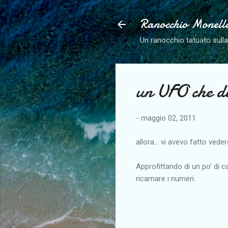
Ranocchio Monell
Un ranocchio tatuato sull
un UFO che d
-
maggio 02, 2011
allora… vi avevo fatto vede
Approfittando di un po’ di 
ricamare i numeri.