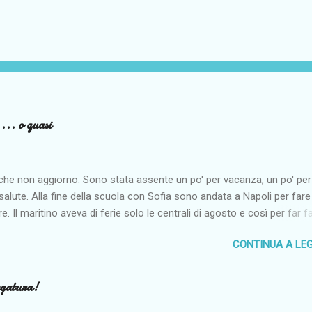
... o quasi
 che non aggiorno. Sono stata assente un po' per vacanza, un po' per
 salute. Alla fine della scuola con Sofia sono andata a Napoli per fare
re. Il maritino aveva di ferie solo le centrali di agosto e così per far f
re alla monella siamo andate al mare dai miei. Come penso per tutti i
CONTINUA A LE
est'anno non è stato clemente, anche se noi siamo riuscite lo stes
 mare spesso e ad abbronzarci almeno un po'. I problemi più seri so
ad agosto. Sono finita due volte al Pronto Soccorso. Fortunatamente n
egatura!
anche se lo spavento è stato tanto. E poi vogliamo aggiungere un