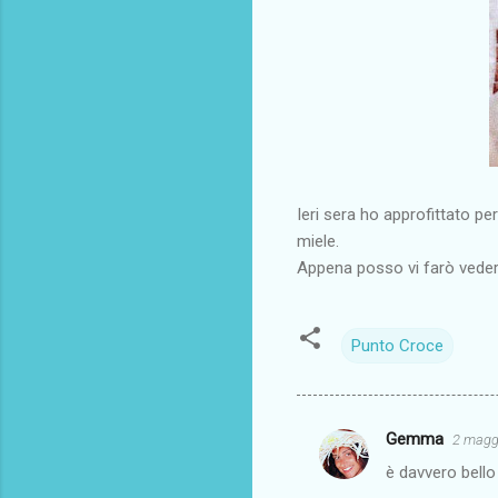
Ieri sera ho approfittato pe
miele.
Appena posso vi farò veder
Punto Croce
Gemma
2 maggi
C
è davvero bell
o