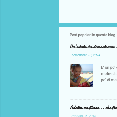
Post popolari in questo blog
Un'estate da dimenticare .
-
settembre 10, 2014
E' un po'
motivi di
po' di ma
po' di ma
tempo qu
andare al
iniziati 
Adotta un filare... che fr
di grave 
-
maggio 06, 2013