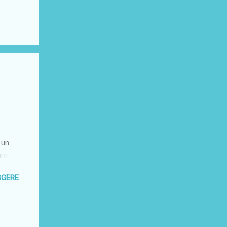
 un
are un
l
GGERE
so ad
no
ulla