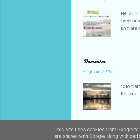
dolorosis
Periodo d
Nel 2010 
tantissim
fargli un
Magari in
un filare 
Comune di
"modica" 
vigna pre
Informazi
Domenica
visitare i
-
luglio 06, 2025
Riceviment
Etichetta
foto trat
nome dell
Respira .
maritino 
This site uses cookies from Google to d
are shared with Google along with perf