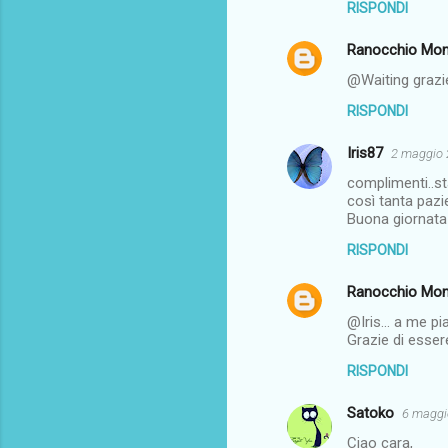
RISPONDI
m
m
Ranocchio Mon
e
@Waiting grazie
n
RISPONDI
t
i
Iris87
2 maggio 
complimenti..st
così tanta pazie
Buona giornata!
RISPONDI
Ranocchio Mon
@Iris... a me pi
Grazie di esser
RISPONDI
Satoko
6 maggio
Ciao cara,