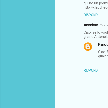
qui ho un premi
http://chicche
RISPONDI
Anonimo
2 dic
Ciao, se lo vog
grazie Antonell
Ranoc
Ciao A
qualch
RISPONDI