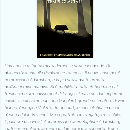
Una caccia ai fantasmi tra demoni e strane leggende. Dai
ghiacci d'Islanda alla Rivoluzione francese. Il nuovo caso per il
commissario Adamsberg e la più stravagante armata
dell'Anticrimine parigina. Si è mobilitata tutta l'Anticrimine del
tredicesimo arrondissement di Parigi sul caso dei due apparenti
suicidi. Il coltissimo capitano Danglard, grande estimatore di vino
bianco, l'energica Violette Retancourt, lo specialistica in pesci
d'acqua dolce Voisenet. Ma soprattutto lo svagato, irresistibile,
"spalatore di nuvole", il commissario Jean-Baptiste Adamsberg.
Tutto inizia col ritrovamento di due corpi e la scoperta di uno