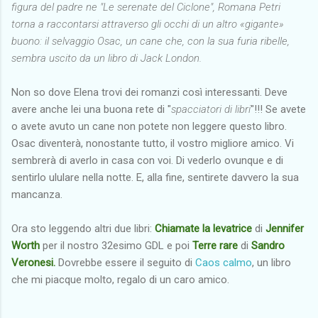
figura del padre ne "Le serenate del Ciclone", Romana Petri
torna a raccontarsi attraverso gli occhi di un altro «gigante»
buono: il selvaggio Osac, un cane che, con la sua furia ribelle,
sembra uscito da un libro di Jack London.
Non so dove Elena trovi dei romanzi così interessanti. Deve
avere anche lei una buona rete di "
spacciatori di libri
"!!! Se avete
o avete avuto un cane non potete non leggere questo libro.
Osac diventerà, nonostante tutto, il vostro migliore amico. Vi
sembrerà di averlo in casa con voi. Di vederlo ovunque e di
sentirlo ululare nella notte. E, alla fine, sentirete davvero la sua
mancanza.
Ora sto leggendo altri due libri:
Chiamate la levatrice
di
Jennifer
Worth
per il nostro 32esimo GDL e poi
Terre rare
di
Sandro
Veronesi.
Dovrebbe essere il seguito di
Caos calmo
, un libro
che mi piacque molto, regalo di un caro amico.