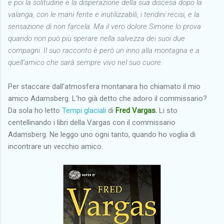
e poi la solitudine e la disperazione della sua discesa dopo la
valanga, con le mani ferite e inutilizzabili, i tendini recisi, e la
sensazione di non farcela. Ma il vero dolore Simone lo prova
quando non può più sperare nella salvezza dei suoi due
compagni. Il suo racconto è però un inno alla montagna e a
quell’amico che sarà sempre vivo nel suo cuore.
Per staccare dall'atmosfera montanara ho chiamato il mio
amico Adamsberg. L'ho già detto che adoro il commissario?
Da sola ho letto
Tempi glaciali
di
Fred Vargas.
Li sto
centellinando i libri della Vargas con il commissario
Adamsberg. Ne leggo uno ogni tanto, quando ho voglia di
incontrare un vecchio amico.