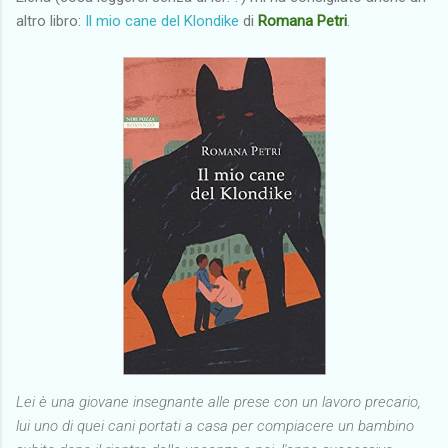
altro libro:
Il mio cane del Klondike
di
Romana Petri
.
Lei è una giovane insegnante alle prese con un lavoro precario,
lui uno di quei cani portati a casa per compiacere un bambino