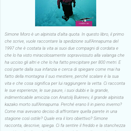
Simone Moro è un alpinista d’alta quota. In questo libro, il primo
che scrive, vuole raccontare la spedizione sull’Annapurna del
1997 che è costata la vita ai suoi due compagni di cordata e
che lo ha visto miracolosamente sopravvissuto alla valanga che
ha ucciso gli altri e che lo ha fatto precipitare per 800 metri. E
così parte dalla sua infanzia e cerca di spiegare come mai ha
fatto della montagna il suo mestiere, perché scalare è la sua
vita e che cosa significa per lui raggiungere la vetta. Ci racconta
le sue esperienze, le sue paure, i suoi dubbi e la grande,
indimenticabile amicizia con Anatolij Bukreev, il grande alpinista
kazako morto sull’Annapurna. Perché erano lì in pieno inverno?
Come mai avevano deciso di affrontare quella parete in una
stagione così ostile? Quale era il loro obiettivo? Simone
racconta, descrive, spiega. Ci fa sentire il freddo e la stanchezza