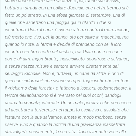
subito dopo il rientro dalle vacanze e poi, l'anno successivo,
buttato in strada con un collare d'acciaio che nel frattempo si è
fatto un po' stretto. In una afosa giornata di settembre, una di
quelle che aspettano una pioggia già in ritardo, i due si
incontrano. Osac, il cane, è riverso a terra contro il marciapiede,
più morto che vivo. Lei, la donna, sta per salire in macchina, ma
quando lo nota, si ferma e decide di prenderlo con sé. Il loro
incontro sembra scritto nel destino, ma Osac non è un cane
come gli altri. Ingombrante, indisciplinato, scontroso e selvatico,
è senza mezze misure e sembra arrivare direttamente dal
selvaggio Klondike. Non è, tuttavia, un cane da slitta. È uno di
quei cani indomabili che vivono sempre fuggiaschi, che sentono
il «richiamo della foresta» e faticano a lasciarsi addomesticare. Il
terrore dell'abbandono si è riversato nei suoi occhi, dandogli
un'aria forsennata, infernale. Un animale primitivo che non riesce
ad accettare interferenze nel rapporto esclusivo e assoluto che
instaura con la sua salvatrice, amata in modo morboso, senza
riserve. Fino a quando la notizia di una gravidanza inaspettata
stravolgerà, nuovamente, la sua vita. Dopo aver dato voce alla