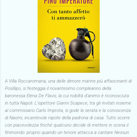
A Villa Roccaromana, una delle dimore marine più affascinanti di
Posillipo, si festeggia il novantesimo compleanno della
baronessa Elena De Flavis, la cui nobiltà d’animo è riconosciuta
in tutta Napoli. L’ispettore Gianni Scapece, tra gli invitati insieme
al commissario Carlo Improta, si gode la serata e la conoscenza
di Naomi, incantevole nipote della padrona di casa. Tutto scorre
con piacevolezza finché qualcuno decide di mettere in scena il
finimondo: proprio quando un tenore attacca a cantare Nessun