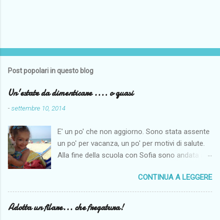
Post popolari in questo blog
Un'estate da dimenticare .... o quasi
-
settembre 10, 2014
E' un po' che non aggiorno. Sono stata assente
un po' per vacanza, un po' per motivi di salute.
Alla fine della scuola con Sofia sono andata a
Napoli per fare un po' di mare. Il maritino aveva
CONTINUA A LEGGERE
di ferie solo le centrali di agosto e così per far
fare un po' di mare alla monella siamo andate al
mare dai miei. Come penso per tutti il tempo
Adotta un filare... che fregatura!
quest'anno non è stato clemente, anche se noi