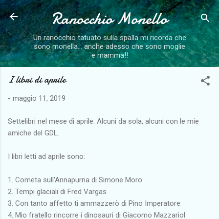
Ranocchio Monello
Passa ai contenuti principali
Un ranocchio tatuato sulla spalla mi ricorda che
sono monella... anche adesso che sono moglie
e mamma!!
I libri di aprile
-
maggio 11, 2019
Settelibri nel mese di aprile. Alcuni da sola, alcuni con le mie
amiche del GDL.
I libri letti ad aprile sono:
1. Cometa sull'Annapurna di Simone Moro
2. Tempi glaciali di Fred Vargas
3. Con tanto affetto ti ammazzerò di Pino Imperatore
4. Mio fratello rincorre i dinosauri di Giacomo Mazzariol