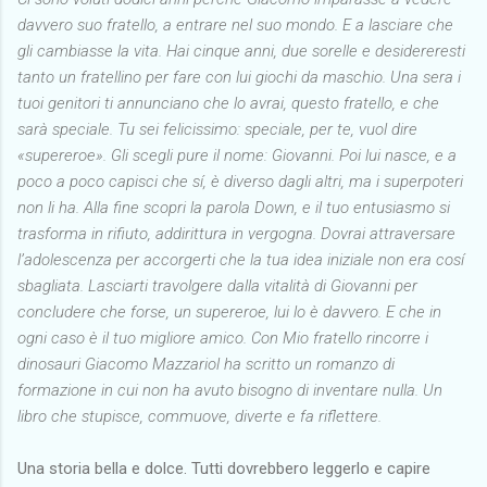
davvero suo fratello, a entrare nel suo mondo. E a lasciare che
gli cambiasse la vita. Hai cinque anni, due sorelle e desidereresti
tanto un fratellino per fare con lui giochi da maschio. Una sera i
tuoi genitori ti annunciano che lo avrai, questo fratello, e che
sarà speciale. Tu sei felicissimo: speciale, per te, vuol dire
«supereroe». Gli scegli pure il nome: Giovanni. Poi lui nasce, e a
poco a poco capisci che sí, è diverso dagli altri, ma i superpoteri
non li ha. Alla fine scopri la parola Down, e il tuo entusiasmo si
trasforma in rifiuto, addirittura in vergogna. Dovrai attraversare
l’adolescenza per accorgerti che la tua idea iniziale non era cosí
sbagliata. Lasciarti travolgere dalla vitalità di Giovanni per
concludere che forse, un supereroe, lui lo è davvero. E che in
ogni caso è il tuo migliore amico. Con Mio fratello rincorre i
dinosauri Giacomo Mazzariol ha scritto un romanzo di
formazione in cui non ha avuto bisogno di inventare nulla. Un
libro che stupisce, commuove, diverte e fa riflettere.
Una storia bella e dolce. Tutti dovrebbero leggerlo e capire