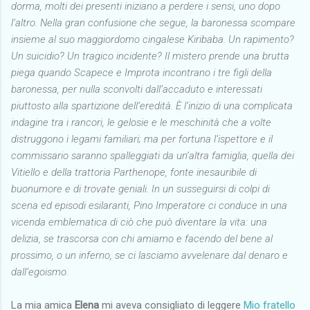
dorma, molti dei presenti iniziano a perdere i sensi, uno dopo
l’altro. Nella gran confusione che segue, la baronessa scompare
insieme al suo maggiordomo cingalese Kiribaba. Un rapimento?
Un suicidio? Un tragico incidente? Il mistero prende una brutta
piega quando Scapece e Improta incontrano i tre figli della
baronessa, per nulla sconvolti dall’accaduto e interessati
piuttosto alla spartizione dell’eredità. È l’inizio di una complicata
indagine tra i rancori, le gelosie e le meschinità che a volte
distruggono i legami familiari; ma per fortuna l’ispettore e il
commissario saranno spalleggiati da un’altra famiglia, quella dei
Vitiello e della trattoria Parthenope, fonte inesauribile di
buonumore e di trovate geniali. In un susseguirsi di colpi di
scena ed episodi esilaranti, Pino Imperatore ci conduce in una
vicenda emblematica di ciò che può diventare la vita: una
delizia, se trascorsa con chi amiamo e facendo del bene al
prossimo, o un inferno, se ci lasciamo avvelenare dal denaro e
dall’egoismo.
La mia amica
Elena
mi aveva consigliato di leggere
Mio fratello