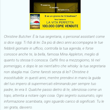
Christine Butcher. È la tua segretaria, o personal assistant come
si dice oggi. Ti fidi di lei. Da più di dieci anni accompagna le tue
febbrili giornate in ufficio, controlla la tua agenda, e forse
conosce anche te, la bella, famosa Mina Appleton, meglio di
quanto tu stessa ti conosca. Caffè fino a mezzogiorno, tè nel
pomeriggio, e dopo le sei nient'altro che whisky: la tua segretaria
non sbaglia mai. Come faresti senza di lei? Christine è
insostituibile: in questi anni, mentre prendevi in mano la guida
del tuo impero di supermercati eliminando per sempre tuo
padre, lei era lì. Qualche passo dietro di te, silenziosa come un
topo, attenta a notare ogni cosa. Ogni segreto sussurrato, ogni
informazione scambiata, ogni sguardo carico di significati. Tu le
sei grata, davvero.