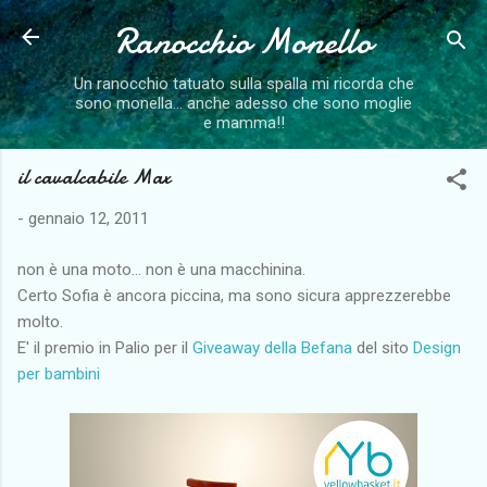
Ranocchio Monello
Passa ai contenuti principali
Un ranocchio tatuato sulla spalla mi ricorda che
sono monella... anche adesso che sono moglie
e mamma!!
il cavalcabile Max
-
gennaio 12, 2011
non è una moto... non è una macchinina.
Certo Sofia è ancora piccina, ma sono sicura apprezzerebbe
molto.
E' il premio in Palio per il
Giveaway della Befana
del sito
Design
per bambini