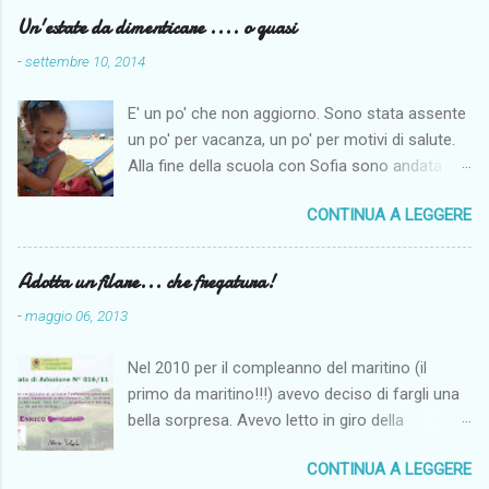
Un'estate da dimenticare .... o quasi
-
settembre 10, 2014
E' un po' che non aggiorno. Sono stata assente
un po' per vacanza, un po' per motivi di salute.
Alla fine della scuola con Sofia sono andata a
Napoli per fare un po' di mare. Il maritino aveva
CONTINUA A LEGGERE
di ferie solo le centrali di agosto e così per far
fare un po' di mare alla monella siamo andate al
mare dai miei. Come penso per tutti il tempo
Adotta un filare... che fregatura!
quest'anno non è stato clemente, anche se noi
-
maggio 06, 2013
siamo riuscite lo stesso ad andare al mare
spesso e ad abbronzarci almeno un po'. I
Nel 2010 per il compleanno del maritino (il
problemi più seri sono iniziati ad agosto. Sono
primo da maritino!!!) avevo deciso di fargli una
finita due volte al Pronto Soccorso.
bella sorpresa. Avevo letto in giro della
Fortunatamente nulla di grave anche se lo
possibilità di adottare a distanza un filare in
spavento è stato tanto. E poi vogliamo
CONTINUA A LEGGERE
vigna. Guardando un po' in rete avevo notato il
aggiungere un dolorosissimo mal di denti in