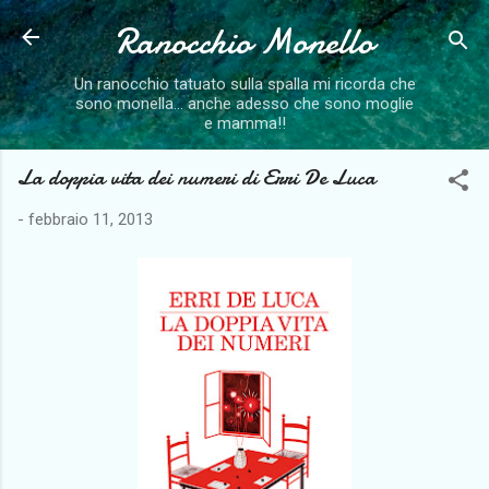
Ranocchio Monello
Passa ai contenuti principali
Un ranocchio tatuato sulla spalla mi ricorda che
sono monella... anche adesso che sono moglie
e mamma!!
La doppia vita dei numeri di Erri De Luca
-
febbraio 11, 2013