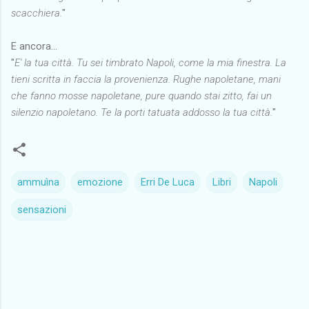
scacchiera.
"
E ancora...
"
E' la tua città. Tu sei timbrato Napoli, come la mia finestra. La
tieni scritta in faccia la provenienza. Rughe napoletane, mani
che fanno mosse napoletane, pure quando stai zitto, fai un
silenzio napoletano. Te la porti tatuata addosso la tua città.
"
ammuìna
emozione
Erri De Luca
Libri
Napoli
sensazioni
C
o
m
m