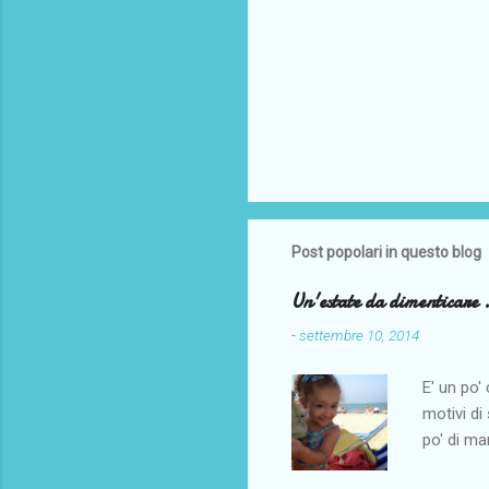
m
e
n
t
o
Post popolari in questo blog
Un'estate da dimenticare .
-
settembre 10, 2014
E' un po'
motivi di
po' di ma
po' di ma