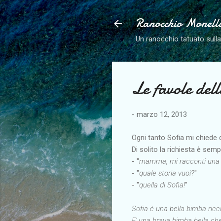
Ranocchio Monell
Un ranocchio tatuato sull
Le favole del
-
marzo 12, 2013
Ogni tanto Sofia mi chiede 
Di solito la richiesta è semp
- "
mamma, mi racconti una 
- "
quale storia vuoi?
"
- "
quella di Sofia!
"
Sofia è una bella bimba ric
E' una brava bimba bella c