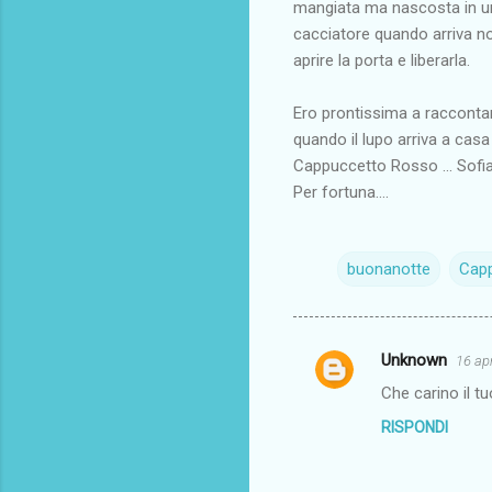
mangiata ma nascosta in un
cacciatore quando arriva no
aprire la porta e liberarla.
Ero prontissima a raccontare
quando il lupo arriva a casa
Cappuccetto Rosso ... Sofia
Per fortuna....
buonanotte
Cap
Unknown
16 apr
C
Che carino il tu
o
RISPONDI
m
m