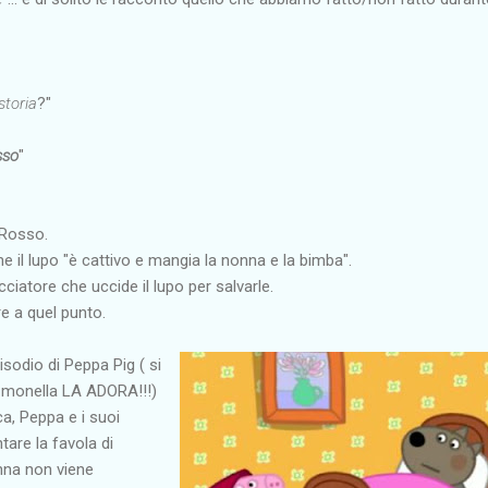
toria
?"
sso
"
 Rosso.
 il lupo "è cattivo e mangia la nonna e la bimba".
cciatore che uccide il lupo per salvarle.
re a quel punto.
sodio di Peppa Pig ( si
 la monella LA ADORA!!!)
ca, Peppa e i suoi
are la favola di
na non viene