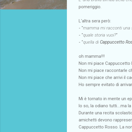
pomeriggio.
L'altra sera però:
- "
mamma mi racconti una s
- "
quale storia vuoi?
"
- "
quella di
Cappuccetto Ro
oh mamma!!!
Non mi piace Cappuccetto
Non mi piace raccontarle che
Non mi piace che arrivi il ca
Ho sempre evitato di arriva
Mi è tornato in mente un epi
lo so, la odiano tutti....ma
Durante una recita scolasti
amichetti devono rappresent
Cappuccetto Rosso. La non