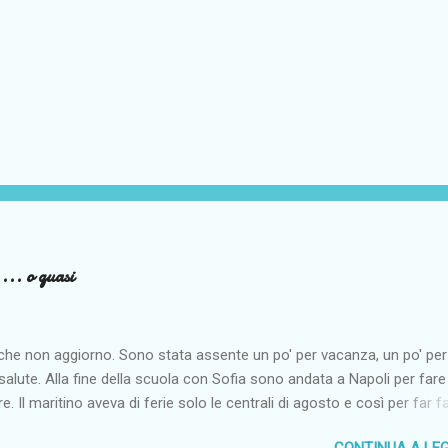
... o quasi
 che non aggiorno. Sono stata assente un po' per vacanza, un po' per
 salute. Alla fine della scuola con Sofia sono andata a Napoli per fare
re. Il maritino aveva di ferie solo le centrali di agosto e così per far f
re alla monella siamo andate al mare dai miei. Come penso per tutti i