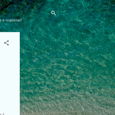
lie e mamma!!
 il