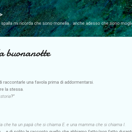
Passa ai contenuti principali
o
a spalla mi ricorda che sono monella... anche adesso che sono mog
la buonanotte
di raccontarle una favola prima di addormentarsi.
re la stessa.
storia
?"
cia che ha un papà che si chiama E. e una mamma che si chiama I.
he
... e di solito le racconto quello che abbiamo fatto/non fatto durante