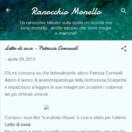
Ranocchio Monello
Passa ai contenuti principali
Un ranocchio tatuato sulla spalla mi ricorda che
sono monella... anche adesso che sono moglie
e mamma!!
Letto di ossa - Patricia Cornwell
-
aprile 09, 2013
Chi mi conosce sa che letteralmente adoro Patricia Cornwell.
Adoro il lavoro di anatomopatologa della dottoressa Scarpetta
e impazzisco a leggere le sue indagini per scoprire i colpevoli
dei più efferati omicidi.
Compro i suoi libri "a scatola chiusa" e così è stato per l'ultimo:
Letto di ossa
.
Per la verità è stata una bella sorpresa del maritino che me l'ha