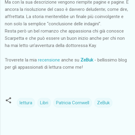
Ma con la sua descrizione vengono riempite pagine e pagine. E
ancora la risoluzione del caso è davvero deludente; come dire,
affrettata. La storia meriterebbe un finale più coinvolgente e
non solo la semplice “conclusione delle indagini”.
Resta però un bel romanzo che appassiona chi già conosce
Scarpetta e che può essere un buon inizio anche per chi non
ha mai letto un’avventura della dottoressa Kay.
Troverete la mia
recensione
anche su
ZeBuk
- bellissimo blog
per gli appassionati di lettura come me!
lettura
Libri
Patricia Cornwell
ZeBuk
C
o
m