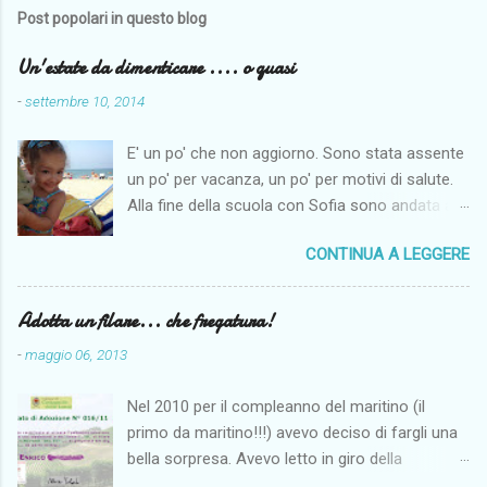
Post popolari in questo blog
Un'estate da dimenticare .... o quasi
-
settembre 10, 2014
E' un po' che non aggiorno. Sono stata assente
un po' per vacanza, un po' per motivi di salute.
Alla fine della scuola con Sofia sono andata a
Napoli per fare un po' di mare. Il maritino aveva
CONTINUA A LEGGERE
di ferie solo le centrali di agosto e così per far
fare un po' di mare alla monella siamo andate al
mare dai miei. Come penso per tutti il tempo
Adotta un filare... che fregatura!
quest'anno non è stato clemente, anche se noi
-
maggio 06, 2013
siamo riuscite lo stesso ad andare al mare
spesso e ad abbronzarci almeno un po'. I
Nel 2010 per il compleanno del maritino (il
problemi più seri sono iniziati ad agosto. Sono
primo da maritino!!!) avevo deciso di fargli una
finita due volte al Pronto Soccorso.
bella sorpresa. Avevo letto in giro della
Fortunatamente nulla di grave anche se lo
possibilità di adottare a distanza un filare in